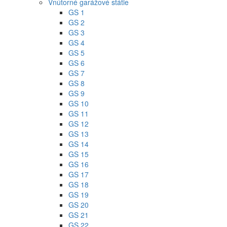
Vnútorné garážové státie
GS 1
GS 2
GS 3
GS 4
GS 5
GS 6
GS 7
GS 8
GS 9
GS 10
GS 11
GS 12
GS 13
GS 14
GS 15
GS 16
GS 17
GS 18
GS 19
GS 20
GS 21
GS 22