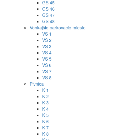
GS 45
GS 46
GS 47
GS 48
Vonkajšie parkovacie miesto
VS 1
VS 2
VS 3
VS 4
VS 5
VS 6
VS 7
VS 8
Pivnica
K 1
K 2
K 3
K 4
K 5
K 6
K 7
K 8