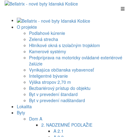
O projekte
Podlahové kúrenie
Zelená strecha
Hliníkové okná s izolačným trojsklom
Kamerové systémy
Predpríprava na motoricky ovládané exteriérové
žalúzie
Vynikajúca občianska vybavenosť
Inteligentné bývanie
Výška stropov 2,70 m
Bezbariérový prístup do objektu
Byt v prevedení štandard
Byt v prevedení nadštandard
Lokalita
Byty
Dom A
2. NADZEMNÉ PODLAŽIE
A 2.1