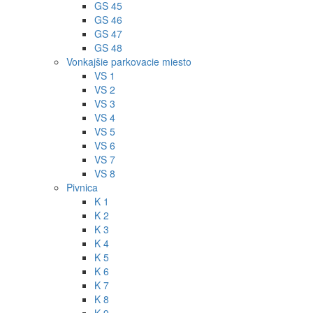
GS 45
GS 46
GS 47
GS 48
Vonkajšie parkovacie miesto
VS 1
VS 2
VS 3
VS 4
VS 5
VS 6
VS 7
VS 8
Pivnica
K 1
K 2
K 3
K 4
K 5
K 6
K 7
K 8