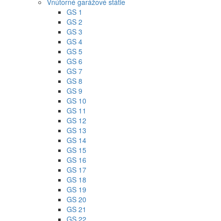
Vnútorné garážové státie
GS 1
GS 2
GS 3
GS 4
GS 5
GS 6
GS 7
GS 8
GS 9
GS 10
GS 11
GS 12
GS 13
GS 14
GS 15
GS 16
GS 17
GS 18
GS 19
GS 20
GS 21
GS 22