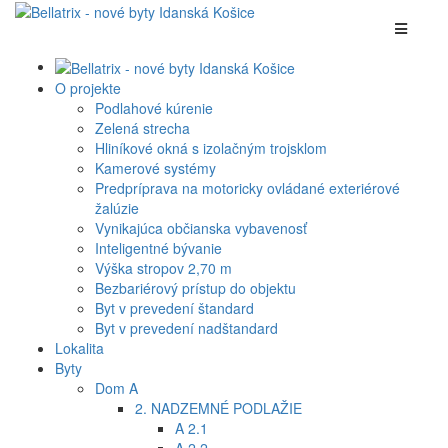
O projekte
Podlahové kúrenie
Zelená strecha
Hliníkové okná s izolačným trojsklom
Kamerové systémy
Predpríprava na motoricky ovládané exteriérové
žalúzie
Vynikajúca občianska vybavenosť
Inteligentné bývanie
Výška stropov 2,70 m
Bezbariérový prístup do objektu
Byt v prevedení štandard
Byt v prevedení nadštandard
Lokalita
Byty
Dom A
2. NADZEMNÉ PODLAŽIE
A 2.1