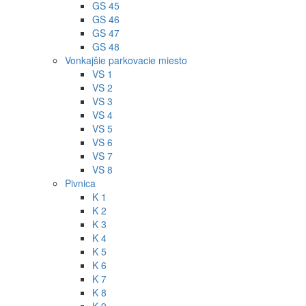
GS 45
GS 46
GS 47
GS 48
Vonkajšie parkovacie miesto
VS 1
VS 2
VS 3
VS 4
VS 5
VS 6
VS 7
VS 8
Pivnica
K 1
K 2
K 3
K 4
K 5
K 6
K 7
K 8