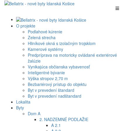
O projekte
Podlahové kúrenie
Zelená strecha
Hliníkové okná s izolačným trojsklom
Kamerové systémy
Predpríprava na motoricky ovládané exteriérové
žalúzie
Vynikajúca občianska vybavenosť
Inteligentné bývanie
Výška stropov 2,70 m
Bezbariérový prístup do objektu
Byt v prevedení štandard
Byt v prevedení nadštandard
Lokalita
Byty
Dom A
2. NADZEMNÉ PODLAŽIE
A 2.1