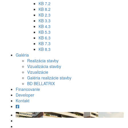
KB 7.2
KB 8.2
KB 2.3
KB 3.3
KB 4.3
KB 5.3
KB 6.3
KB 7.3
KB 8.3
Galéria
Realizácia stavby
Vizualizácia stavby
Vizualizácie
Galéria realizácie stavby
BD BELLATRIX
Financovanie
Developer
Kontakt