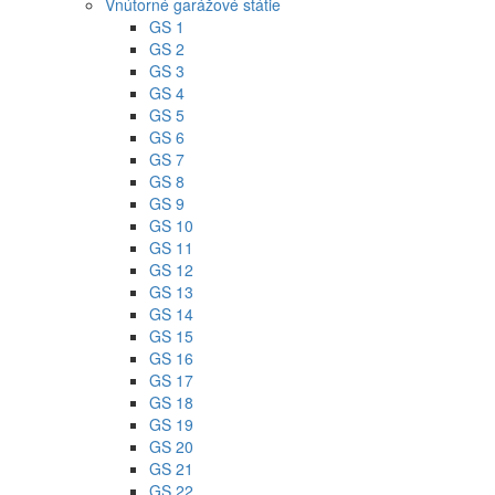
Vnútorné garážové státie
GS 1
GS 2
GS 3
GS 4
GS 5
GS 6
GS 7
GS 8
GS 9
GS 10
GS 11
GS 12
GS 13
GS 14
GS 15
GS 16
GS 17
GS 18
GS 19
GS 20
GS 21
GS 22